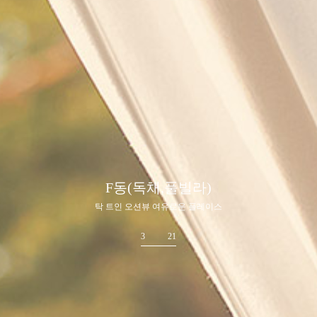
F동(독채,풀빌라)
탁 트인 오션뷰 여유로운 플레이스
3
21