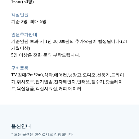
165㎡(50평)
객실인원
기준 2명, 최대 5명
인원추가안내
기준인원 초과 시 1인 30,000원의 추가요금이 발생됩니다.(24
개월이상)
5인 이상은 전화 문의 부탁드립니다.
구비물품
TV,침대(2m*2m),식탁,에어컨,냉장고,오디오,선풍기,드라이
기,취사도구,전기밥솥,전자레인지,인터넷,정수기,핫플레이
트,욕실용품,객실샤워실,커피 메이커
옵션안내
* 모든 옵션은 현장결제로 진행합니다.