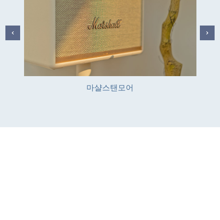
마샬스탠모어
010-3095-0214
충남 태안군 이원면 사관로 576-358
대표:김서주
사업자등록번호:226-39-00636