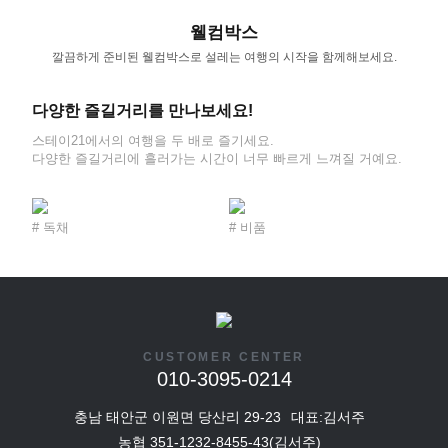
웰컴박스
깔끔하게 준비된 웰컴박스로 설레는 여행의 시작을 함께해보세요.
다양한 즐길거리를 만나보세요!
스테이21에서의 여행을 두 배로 즐기세요.
다양한 즐길거리에 흘러가는 시간이 너무 빠르게 느껴질 거예요.
# 독채
# 비품
# 
CUSTOMER CENTER
010-3095-0214
충남 태안군 이원면 당산리 29-23
대표:김서주
농협 351-1232-8455-43(김서주)